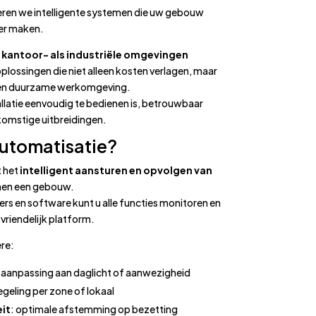
eren we intelligente systemen die uw gebouw
ker maken.
l
kantoor- als industriële omgevingen
plossingen die niet alleen kosten verlagen, maar
e en duurzame werkomgeving.
allatie eenvoudig te bedienen is, betrouwbaar
komstige uitbreidingen.
utomatisatie?
 het
intelligent aansturen en opvolgen van
nen een gebouw.
ers en software kunt u alle functies monitoren en
vriendelijk platform.
re:
 aanpassing aan daglicht of aanwezigheid
regeling per zone of lokaal
eit
: optimale afstemming op bezetting