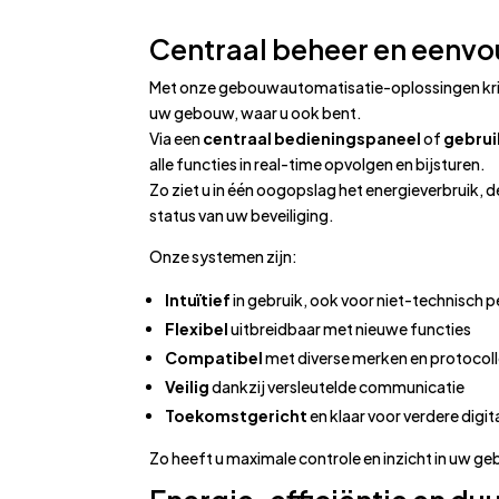
Centraal beheer en eenvo
Met onze gebouwautomatisatie-oplossingen krijg
uw gebouw, waar u ook bent.
Via een
centraal bedieningspaneel
of
gebrui
alle functies in real-time opvolgen en bijsturen.
Zo ziet u in één oogopslag het energieverbruik, 
status van uw beveiliging.
Onze systemen zijn:
Intuïtief
in gebruik, ook voor niet-technisch 
Flexibel
uitbreidbaar met nieuwe functies
Compatibel
met diverse merken en protocoll
Veilig
dankzij versleutelde communicatie
Toekomstgericht
en klaar voor verdere digit
Zo heeft u maximale controle en inzicht in uw 