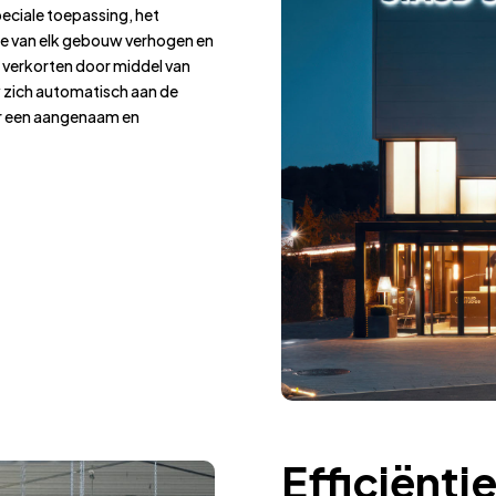
peciale toepassing, het
de van elk gebouw verhogen en
k verkorten door middel van
 zich automatisch aan de
or een aangenaam en
Efficiëntie