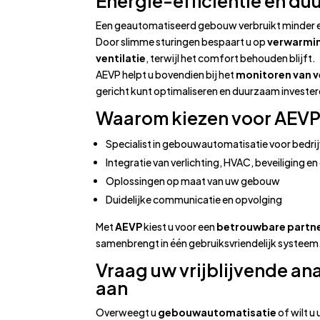
Energie-efficiëntie en d
Een geautomatiseerd gebouw verbruikt minder en
Door slimme sturingen bespaart u op
verwarmin
ventilatie
, terwijl het comfort behouden blijft.
AEVP helpt u bovendien bij het
monitoren van v
gericht kunt optimaliseren en duurzaam invester
Waarom kiezen voor AEV
Specialist in gebouwautomatisatie voor bedri
Integratie van verlichting, HVAC, beveiliging e
Oplossingen op maat van uw gebouw
Duidelijke communicatie en opvolging
Met
AEVP
kiest u voor een
betrouwbare partn
samenbrengt in één gebruiksvriendelijk systeem
Vraag uw vrijblijvende ana
aan
Overweegt u
gebouwautomatisatie
of wilt 