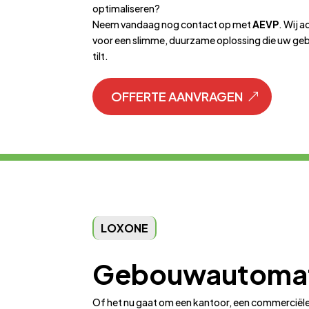
optimaliseren?
Neem vandaag nog contact op met
AEVP
. Wij 
voor een slimme, duurzame oplossing die uw ge
tilt.
OFFERTE AANVRAGEN
LOXONE
Gebouwautomat
Of het nu gaat om een kantoor, een commercië