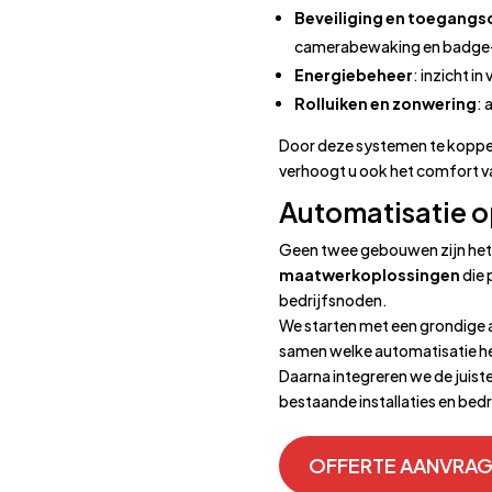
Beveiliging en toegangs
camerabewaking en badge
Energiebeheer
: inzicht in
Rolluiken en zonwering
: 
Door deze systemen te koppele
verhoogt u ook het comfort 
Automatisatie 
Geen twee gebouwen zijn het
maatwerkoplossingen
die 
bedrijfsnoden.
We starten met een grondige 
samen welke automatisatie h
Daarna integreren we de juist
bestaande installaties en bed
OFFERTE AANVRA