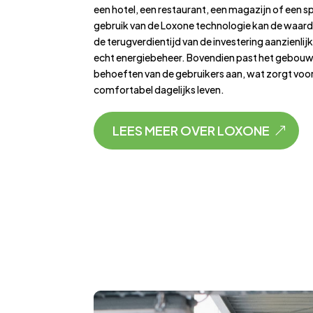
een hotel, een restaurant, een magazijn of een s
gebruik van de Loxone technologie kan de waar
de terugverdientijd van de investering aanzienlij
echt energiebeheer. Bovendien past het gebouw
behoeften van de gebruikers aan, wat zorgt vo
comfortabel dagelijks leven.
LEES MEER OVER LOXONE