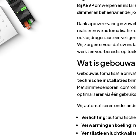
Bij
AEVP
ontwerpen en install
slimmer en beheersvriendelij
Dankzij onze ervaring in zowe
realiseren we automatisatie-o
ook bijdragen aan een veilig
Wij zorgen ervoor dat uw inst
werkt en voorbereid is op toe
Wat is gebouwa
Gebouwautomatisatie omvat
technische installaties
bin
Met slimme sensoren, controll
optimaliseren via één gebruiks
Wij automatiseren onder ande
Verlichting
: automatische
Verwarming en koeling
: 
Ventilatie en luchtkwalit