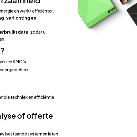
uurzaamheid
ergie en werkt efficiënter.
g, verlichting en
erbruiksdata
, zodat u
en.
P?
jven en KMO’s
n energiebeheer
er
die techniek en efficiëntie
.
lyse of offerte
u uw bestaande systemen laten