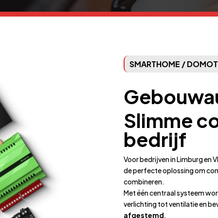
SMARTHOME / DOMOT
Gebouwau
Slimme co
bedrijf
Voor bedrijven in Limburg en 
de perfecte oplossing om comf
combineren.
Met één centraal systeem word
verlichting tot ventilatie en be
afgestemd
.