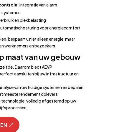
controle
: integratie van alarm,
-systemen
 verbruik en piekbelasting
automatische sturing voor energiecomfort
n, bespaart u niet alleen energie, maar
van werknemers en bezoekers.
op maat van uw gebouw
zelfde. Daarom biedt AEVP
perfect aansluiten bij uw infrastructuur en
analyse van uw huidige systemen en bepalen
et meeste rendement oplevert.
e technologie, volledig afgestemd op uw
rijfsprocessen.
GEN