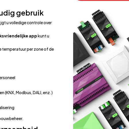
udig gebruik
t u volledige controle over
ksvriendelijke app
kunt u
de temperatuur per zone of de
personeel
en (KNX, Modbus, DALI, enz.)
alisering
gebouwbeheer.